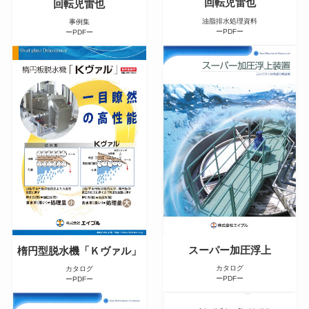
回転児雷也
回転児雷也
油脂排水処理資料
事例集
ーPDFー
ーPDFー
スーパー加圧浮上
楕円型脱水機「Ｋヴァル」
カタログ
カタログ
ーPDFー
ーPDFー