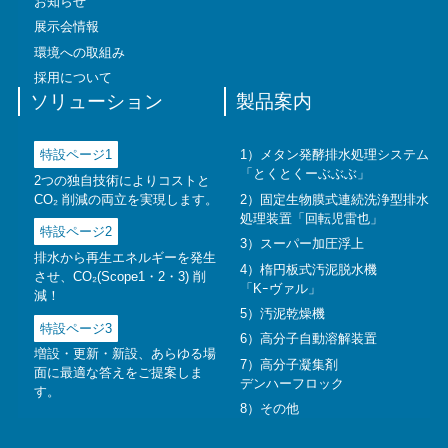
お知らせ
展示会情報
環境への取組み
採用について
ソリューション
製品案内
特設ページ1
1）メタン発酵排水処理システム
「とくとくーぶぶぶ」
2つの独自技術によりコストと
CO₂ 削減の両立を実現します。
2）固定生物膜式連続洗浄型排水
処理装置
「回転児雷也」
特設ページ2
3）スーパー加圧浮上
排水から再生エネルギーを発生
4）楕円板式汚泥脱水機
させ、CO₂(Scope1・2・3) 削
「Kｰヴァル」
減！
5）汚泥乾燥機
特設ページ3
6）高分子自動溶解装置
増設・更新・新設、あらゆる場
7）高分子凝集剤
面に最適な答えをご提案しま
デンハーフロック
す。
8）
その他