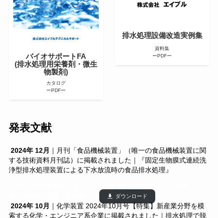
排水処理設備改造実例集
資料集
バイオサポートFA
ーPDFー
(排水処理用栄養剤・微生
物製剤)
カタログ
ーPDFー
発表文献
2024年 12月
｜月刊「食品機械装置」（唯一の食品機械装置に関
する技術資料月刊誌）に掲載されました｜『固定生物膜式連続洗
浄型排水処理装置による下水放流時の食品排水処理』
202412固定生物膜式連続洗浄型排水処理装置による下水放流時の
食品排水処理(食品機械装置)
ダウンロード
2024年 10月
｜化学装置 2024年10月号【特集】新産業分野を模
索する化学・エンジニア系企業に掲載されました｜排水処理で脱