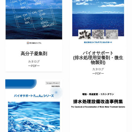
バイオサポート
高分子凝集剤
(排水処理用栄養剤・微生
カタログ
物製剤)
ーPDFー
カタログ
ーPDFー