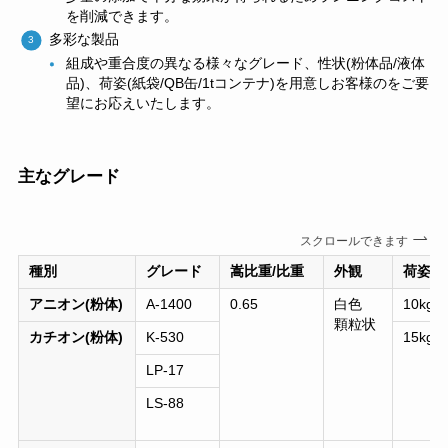
を削減できます。
多彩な製品
組成や重合度の異なる様々なグレード、性状(粉体品/液体
品)、荷姿(紙袋/QB缶/1tコンテナ)を用意しお客様のをご要
望にお応えいたします。
主なグレード
スクロールできます
種別
グレード
嵩比重/比重
外観
荷姿
アニオン(粉体)
A-1400
0.65
白色
10kg
顆粒状
カチオン(粉体)
K-530
15kg
LP-17
LS-88