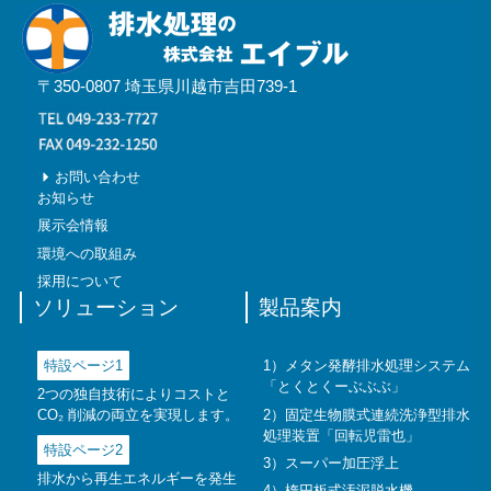
〒350-0807 埼玉県川越市吉田739-1
お問い合わせ
お知らせ
展示会情報
環境への取組み
採用について
ソリューション
製品案内
特設ページ1
1）メタン発酵排水処理システム
「とくとくーぶぶぶ」
2つの独自技術によりコストと
CO₂ 削減の両立を実現します。
2）固定生物膜式連続洗浄型排水
処理装置
「回転児雷也」
特設ページ2
3）スーパー加圧浮上
排水から再生エネルギーを発生
4）楕円板式汚泥脱水機