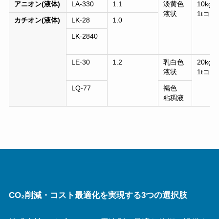
アニオン(液体)
LA-330
1.1
淡黄色
10kg
液状
1t
コン
カチオン(液体)
LK-28
1.0
LK-2840
LE-30
1.2
乳白色
20kg
液状
1t
コン
LQ-77
褐色
粘稠液
CO₂削減・コスト最適化を実現する3つの選択肢